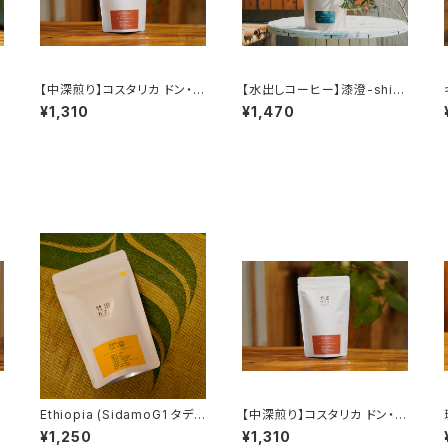
【中深煎り】コスタリカ ドン・マ
【水出しコーヒー】漆澄-shiz
ス
ヨ ラ・ロマ農園 レッドハニー
uku-
¥1,310
¥1,470
キ
Ethiopia (SidamoG1 タデ
【中深煎り】コスタリカ ドン・マ
農園 GG) 浅煎り 150g
ヨ ラ・ロマ農園 レッドハニー
¥1,250
¥1,310