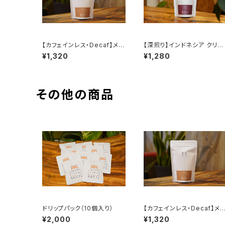
【カフェインレス・Decaf】メキ
【深煎り】インドネシア クリン
シコ チアパス（中深煎り）
チマウンテン コピ ジェルク 
¥1,320
¥1,280
マトラ式 G1
その他の商品
ドリップパック（10個入り）
【カフェインレス・Decaf】メ
シコ チアパス（中深煎り）
¥2,000
¥1,320