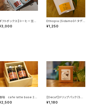
ギフトボックス【コーヒー豆＆
Ethiopia (SidamoG1 タデ
コーヒー豆】
農園 GG) 浅煎り 150g
¥3,000
¥1,250
珈珀 cafe latte base 2本
【Decaf】ドリップパック（5個
ギフトセット
入り）
¥2,500
¥1,180