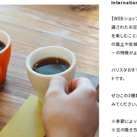
Internatio
【WEBショ
選されたお豆
を楽しむこと
の風土や気候
ーの特徴がよ
バリスタおす
トです。
ぜひこの3種
みてください
※季節によっ
※豆の挽き方