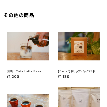
その他の商品
珈珀 Cafe Latte Base
【Decaf】ドリップパック（5個入
り）
¥1,200
¥1,180