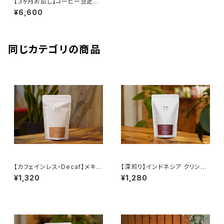
【３ヶ月お試し】コーヒー豆定期
便
¥6,600
同じカテゴリの商品
【カフェインレス・Decaf】メキシ
【深煎り】インドネシア クリンチ
コ チアパス（中深煎り）
マウンテン コピ ジェルク スマト
¥1,320
¥1,280
ラ式 G1