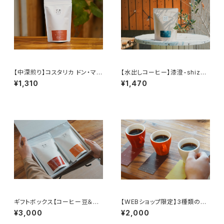
【中深煎り】コスタリカ ドン・マヨ
【水出しコーヒー】漆澄-shizuk
ラ・ロマ農園 レッドハニー
u-
¥1,310
¥1,470
ギフトボックス【コーヒー豆＆コ
【WEBショップ限定】3種類の飲
ーヒー豆】
み比べセット
¥3,000
¥2,000