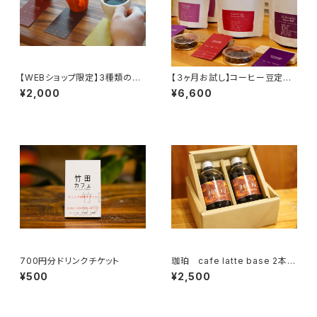
【WEBショップ限定】3種類の飲
【３ヶ月お試し】コーヒー豆定期
み比べセット
便
¥2,000
¥6,600
700円分ドリンクチケット
珈珀 cafe latte base 2本ギ
フトセット
¥500
¥2,500